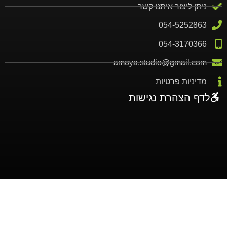
ניתן ליצור איתנו קשר
054-5252863
אני ממליצה בחום עליהם ממש טובים, אמיר
054-3170366
ויעל עושים עבודה נפלאה ואיכותית, עשיתי
amoya.studio@gmail.com
עיצוב שלם עם בנייה לאתר וקמפיין פרסומי
מדיניות פרטיות
מעולה
לדף הצהרת נגישות
רותי
גליית גבו