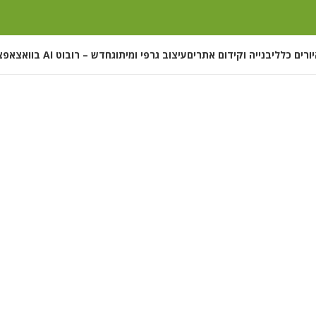
ורים כללי
בנייה וקידום אתרים
עיצוב גרפי ומיתוג
חדש – רובוט AI בוואצאפ
צ