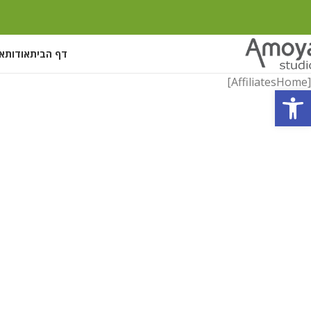
דף הבית
אודות
אי
[AffiliatesHome]
פתח סרגל נגישות