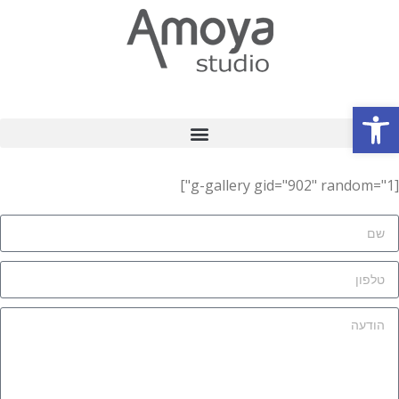
פתח סרגל נגישות
חדש – רובוט AI בוואצאפ
[g-gallery gid="902" random="1"]