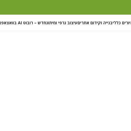
ורים כללי
בנייה וקידום אתרים
עיצוב גרפי ומיתוג
חדש – רובוט AI בוואצאפ
צ