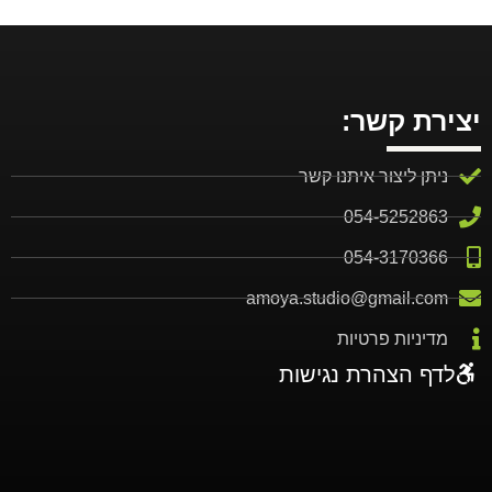
יצירת קשר:
ניתן ליצור איתנו קשר
054-5252863
אני ממליצה בחום עליהם ממש טובים, אמיר
054-3170366
ויעל עושים עבודה נפלאה ואיכותית, עשיתי
amoya.studio@gmail.com
עיצוב שלם עם בנייה לאתר וקמפיין פרסומי
מדיניות פרטיות
מעולה
לדף הצהרת נגישות
רותי