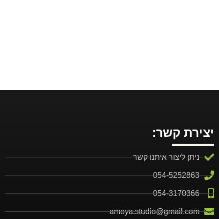
יצירת קשר:
ניתן ליצור איתנו קשר
054-5252863
אני ממליצה בחום עליהם ממש טובים, אמיר
054-3170366
ויעל עושים עבודה נפלאה ואיכותית, עשיתי
amoya.studio@gmail.com