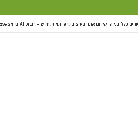
ורים כללי
בנייה וקידום אתרים
עיצוב גרפי ומיתוג
חדש – רובוט AI בוואצאפ
צ