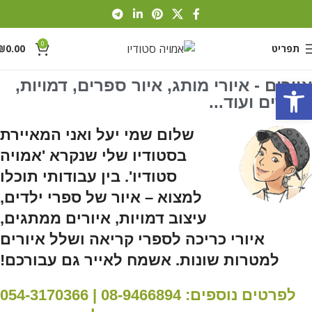
0
תפריט
0.00
₪
פתח סרגל נגישות
איורים - איורי מותג, איור ספרים, דמויות,
מוצרים ועוד...
שלום שמי יעל
ואני המאיירת
בסטודיו שלי שנקרא '
אמויה
סטודיו'
. בין עבודותי תוכלו
למצוא – איור של ספרי ילדים,
עיצוב דמויות, איורים ממתגים,
איורי כריכה לספרי קריאה ושלל איורים
למטרות שונות. אשמח לאייר גם עבורכם!
לפרטים נוספים: 08-9466894 | 054-3170366